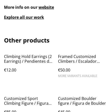
More info on our
website
Explore all our work
Other products
Climbing Hold Earrings (2
Framed Customized
Earrings) / Pendientes de
Climbers / Escalador
presas
enmarcado
€12.00
€50.00
MORE VARIANTS AVAILABLE
Customized Sport
Customized Boulder
Climbing Figure / Figura
figure / Figura de Boulder
de escalada deportiva
€85.00
€45.00