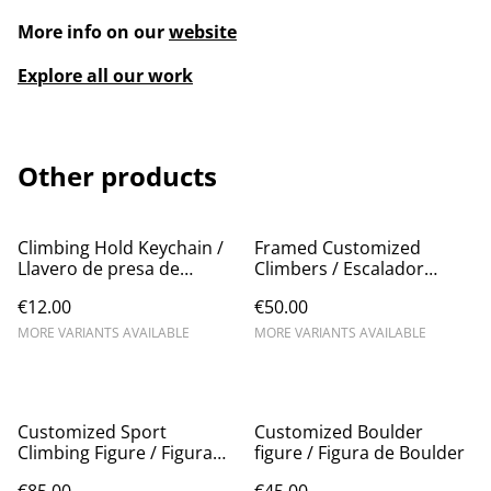
More info on our
website
Explore all our work
Other products
Climbing Hold Keychain /
Framed Customized
Llavero de presa de
Climbers / Escalador
escalada
enmarcado
€12.00
€50.00
MORE VARIANTS AVAILABLE
MORE VARIANTS AVAILABLE
Customized Sport
Customized Boulder
Climbing Figure / Figura
figure / Figura de Boulder
de escalada deportiva
€85.00
€45.00